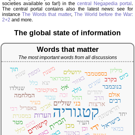
societies available so far!) in the
central Negapedia portal
.
The central portal contains also the latest news: see for
instance
The Words that matter
,
The World before the War:
2+2
and more.
The global state of information
Words that matter
The most important words from all discussions
משנת
תוך
נוספת
מיליון
שנות
ירושלים
בספטמבר
כיום
באזור
בפברואר
בקרב
שונים
יצא
כלל
אלו
בנובמבר
נולד
שנולדו
באוקטובר
יהודים
אולם
זכה
המלחמה
עבור
החל
הרב
רבים
בעיר
שוליים
בני
ארצות
אביב
הראשונה
קטגוריה
באפריל
רבי
יחד
הערות
במסגרת
בישראל
הברית
קישורים
בהם
העיר
מטר
ידי
מכן
כולל
במאי
וכן
באתר
באופן
כאשר